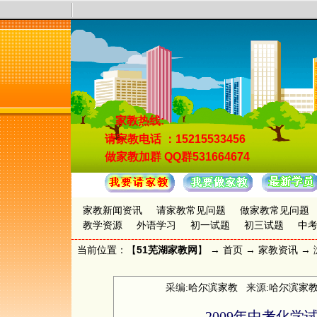
家教热线:
请家教电话
：15215533456
做家教加群
QQ群531664674
家教新闻资讯
请家教常见问题
做家教常见问题
教学资源
外语学习
初一试题
初三试题
中
当前位置：【
51芜湖家教网
】 →
首页
→
家教资讯
→ 
采编:
哈尔滨家教
来源:
哈尔滨家
2009年中考化