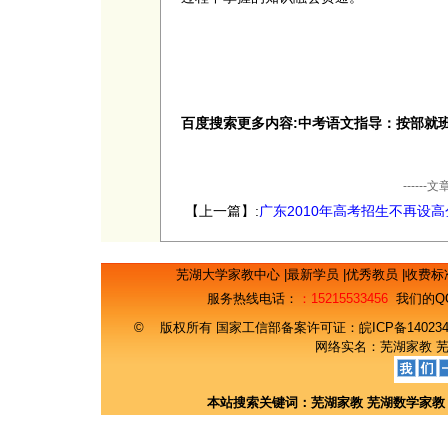
百度搜索更多内容:中考语文指导：按部就
----
【上一篇】:
广东2010年高考招生不再设高
护线
芜湖大学家教中心
|
最新学员
|
优秀教员
|
收费标
服务热线电话：
：15215533456
我们的Q
© 版权所有 国家工信部备案许可证：
皖ICP备14023
网络实名：
芜湖家教
本站搜索关键词：
芜湖家教
芜湖数学家教