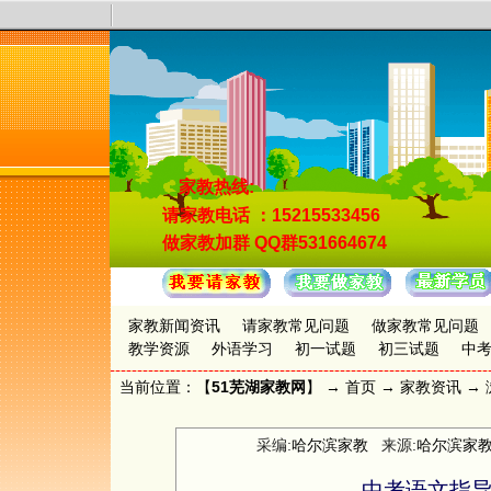
家教热线:
请家教电话
：15215533456
做家教加群
QQ群531664674
家教新闻资讯
请家教常见问题
做家教常见问题
教学资源
外语学习
初一试题
初三试题
中
当前位置：【
51芜湖家教网
】 →
首页
→
家教资讯
→ 
采编:
哈尔滨家教
来源:
哈尔滨家
中考语文指