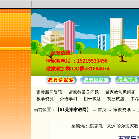
家教热线:
请家教电话
：15215533456
做家教加群
QQ群531664674
家教新闻资讯
请家教常见问题
做家教常见问题
教学资源
外语学习
初一试题
初三试题
中
当前位置：【
51芜湖家教网
】 →
首页
→
家教资讯
→ 
采编:
哈尔滨家教
来源:
哈尔滨家教
石家庄