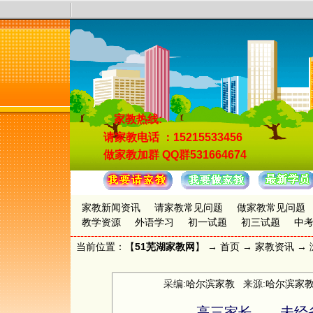
家教热线:
请家教电话
：15215533456
做家教加群
QQ群531664674
家教新闻资讯
请家教常见问题
做家教常见问题
教学资源
外语学习
初一试题
初三试题
中
当前位置：【
51芜湖家教网
】 →
首页
→
家教资讯
→ 
采编:
哈尔滨家教
来源:
哈尔滨家
高三家长——未经