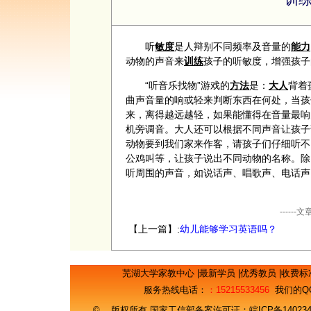
听
敏度
是人辩别不同频率及音量的
能力
动物的声音来
训练
孩子的听敏度，增强孩子
“听音乐找物”游戏的
方法
是：
大人
背着
曲声音量的响或轻来判断东西在何处，当孩
来，离得越远越轻，如果能懂得在音量最响
机旁调音。大人还可以根据不同声音让孩子
动物要到我们家来作客，请孩子们仔细听不
公鸡叫等，让孩子说出不同动物的名称。除
听周围的声音，如说话声、唱歌声、电话声
----
【上一篇】:
幼儿能够学习英语吗？
芜湖大学家教中心
|
最新学员
|
优秀教员
|
收费标
服务热线电话：
：15215533456
我们的Q
© 版权所有 国家工信部备案许可证：
皖ICP备14023