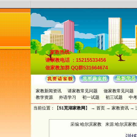
家教热线:
请家教电话
：15215533456
做家教加群
QQ群531664674
家教新闻资讯
请家教常见问题
做家教常见问题
教学资源
外语学习
初一试题
初三试题
中
当前位置：【
51芜湖家教网
】 →
首页
→
家教资讯
→ 
采编:
哈尔滨家教
来源:
哈尔滨家教
训