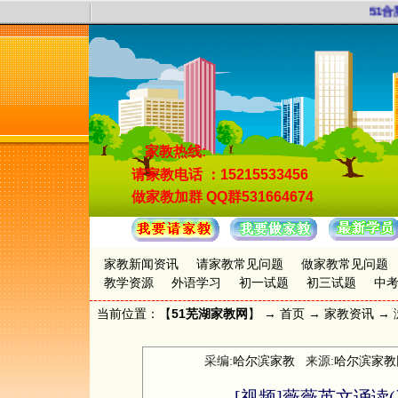
51合
家教热线:
请家教电话
：15215533456
做家教加群
QQ群531664674
家教新闻资讯
请家教常见问题
做家教常见问题
教学资源
外语学习
初一试题
初三试题
中
当前位置：【
51芜湖家教网
】 →
首页
→
家教资讯
→ 
采编:
哈尔滨家教
来源:
哈尔滨家教
[视频]薇薇英文诵读