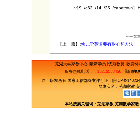
v19_/c32_/14_/25_/capetown1_
----
【上一篇】:
幼儿学英语要有耐心和方法
芜湖大学家教中心
|
最新学员
|
优秀教员
|
收费标
服务热线电话：
：15215533456
我们的Q
© 版权所有 国家工信部备案许可证：
皖ICP备14023
网络实名：
芜湖家教
本站搜索关键词：
芜湖家教
芜湖数学家教