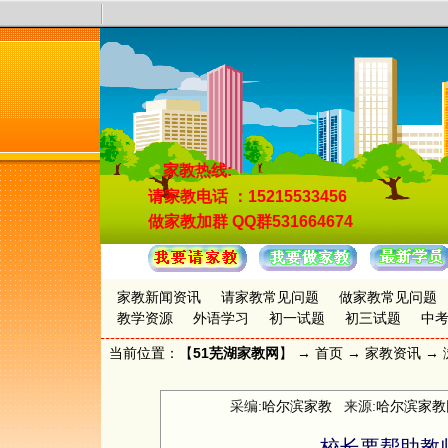
家教热线:
请家教电话
：15215533456
做家教加群
QQ群531664674
家教新闻资讯
请家教常见问题
做家教常见问题
教学资源
外语学习
初一试题
初三试题
中
当前位置：【
51芜湖家教网
】 →
首页
→
家教资讯
→ 
采编:
哈尔滨家教
来源:
哈尔滨家教
校长要帮助教