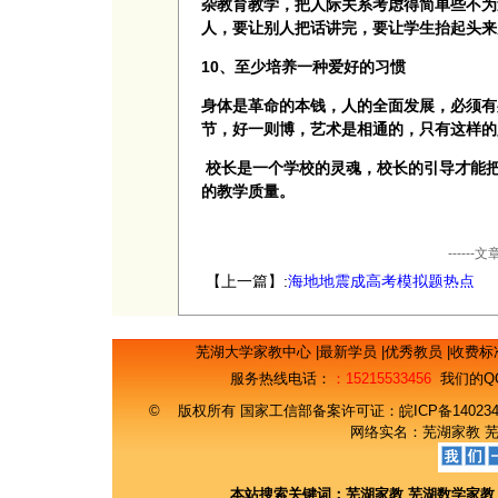
杂教育教学，把人际关系考虑得简单些不为
人，要让别人把话讲完，要让学生抬起头来
10、至少培养一种爱好的习惯
身体是革命的本钱，人的全面发展，必须有
节，好一则博，艺术是相通的，只有这样的
校长是一个学校的灵魂，校长的引导才能
的教学质量。
----
【上一篇】:
海地地震成高考模拟题热点
芜湖大学家教中心
|
最新学员
|
优秀教员
|
收费标
服务热线电话：
：15215533456
我们的Q
© 版权所有 国家工信部备案许可证：
皖ICP备14023
网络实名：
芜湖家教
本站搜索关键词：
芜湖家教
芜湖数学家教