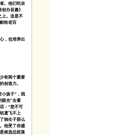
者。他们吃农
校创办旨趣》
之上。这是不
献给老百
心，也培养出
少有两个重要
的创造力。
小孩子”，我
的眼光”去看
话：“您不可
纸鸢飞不上
了独生子那么
。他受了你盛
是候选总统落