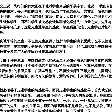
上说，陶行知的伟大正在于他对学生真诚的平易亲切。他说：“我们希
探的技术，丢开判官的面具。他们应当与学生共生活、共甘苦，做他们的
上行走。”他还说：“我们最注重师生接近，人格要互相感化，习惯要互
生锻炼学生，而不知学生彼此感化锻炼和感化锻炼先生力量之大。先生与
神要年轻几岁，这是先生受学生的感化。学生质疑问难，先生学业片刻不
炼。”
诚平等的态度，不但使先生赢得了他所有学生的由衷爱戴，也不仅使他
灵世界，更重要的，是使他心甘情愿拜学生为师；他也因此成为中国最伟
数孩子及其广大的平民百姓最真诚的朋友！
由于种种原因，中国封建文化的残余至今还阻碍着我们的教育走向民主
些善良的教师往往不知不觉甚至是“好心”地损害着学生的尊严和感情。
我管你从”的君臣关系；在某些课堂上，不但没有师生平等交流，共同研
师是从的专制色彩。如此专制的教育，焉能培养出未来中国的主人和21
必须善于走进学生的情感世界。而要走进学生的情感世界，首先就必须
感受他们的喜怒哀乐。“您若变成小孩子，便有惊人的奇迹出现：师生立
乐园；您立刻觉得是和小孩子一般儿大，一块儿玩，一处儿做工，谁也不
真正的先生。”在先生那里，师爱的最高境界不是母爱，也不是父爱，而
为这种爱的基础是平等：以感情赢得感情，以心灵感受心灵。