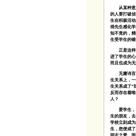
从某种意义
的人要打破侦
生在积极活动
得先生感化学
知不觉的，精
生受学生的锻
正是这样真
进了学生的心
而且也成为无
无庸讳言，
生关系上，一
生关系成了“
反而存在着唯
人？
爱学生，就
生的朋友，去
学校立刻成为
生，您便成了
同志之爱，因