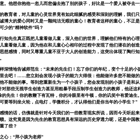
意。他想你抱他一忽儿而您偏去抱了别的孩子，好比是一个爱人被夺去一
教育者，对儿童的心灵世界竟有如此细腻的感受和深刻的理解，我们只
诚博大的爱心同时又是一颗纯洁无暇的童心！教育者这样的童心，不正是
可少的“精神软件”吗？
知先生真正既把儿童看做儿童，深入他们的世界，理解他们特有的心理
儿童看做儿童，因为他在和儿童心心相印的过程中发现了他们潜在的创造
思想感情，同时又尊重儿童不亚于大人的创造能力，这突出体现了陶行知
。
深情地告诫师范生：“未来的先生们！忘了你们的年纪，变个十足的小
里去吧！……您立刻会发现小孩子的能力大得很：他能做许多您不能做的
他不能做的事。等到您重新生为一个小孩子，您会发现别的小孩子是和从
针对那些无视学生创造力甚至用粗暴手段压制学生创造力的教师，他还这
涂的先生！你的教鞭下有瓦特，你的冷眼里有牛顿，你的讥笑中有爱迪生
可要等到坐火轮，点电灯，学微积分，才认得他们是你当年的小学生？”
情的话，仿佛就是针对今天我们的一些教育现实所说，因而今天听起来
聩。这究竟是因为先生的教育思想具有深远的历史穿透力呢，还是中国教
重了些？
心：“拜小孩为老师”