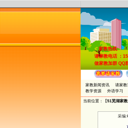
家教热线:
请家教电话
：15
做家教加群
QQ群
家教新闻资讯
请家教
教学资源
外语学习
当前位置：【
51芜湖家
采编: