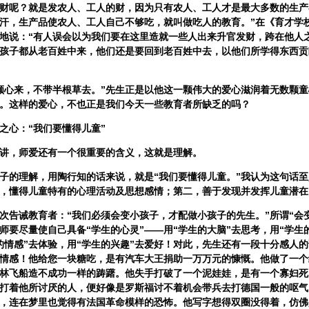
财呢？就是发农人、工人的财，因为只有农人、工人才是最大多数的生产
汗，生产品使农人、工人自己不够吃，就叫做吃人的教育。”在《育才学
地说：“有人误会以为我们要在这里造就一些人出来升官发财，跨在他人
孩子都从老百姓中来，他们还是要回到老百姓中去，以他们所学得东西贡
心来，不带半根草去。”先生正是以他这一颗伟大的爱心滋润着无数颗童
。这样的爱心，不也正是我们今天一些教育者所缺乏的吗？
心：“我们要懂得儿童”
，师爱还有一个很重要的含义，这就是理解。
的理解，用陶行知的话来说，就是“我们要懂得儿童。”我认为这句话至
，懂得儿童特有的心理活动及思想感情；第二，善于发现并发挥儿童潜在
诫教育者：“我们必须会变小孩子，才配做小孩子的先生。”所谓“会变
师要尽量使自己具备“学生的心灵”——用“学生的大脑”去思考，用“学生
的情感”去体验，用“学生的兴趣”去爱好！对此，先生还有一段十分感人的
情感！他给您一块糖吃，是有汽车大王捐助一万万元的慷慨。他做了一个
林飞船造不成功一样的踌躇。他失手打破了一个泥娃娃，是有一个寡妇死
打着他所讨厌的人，便好像是罗斯福讨不着机会带兵去打德国一般的呕气
，连在梦里也觉得有法国革命模样的恐怖。他写字想得双圈没得着，仿佛