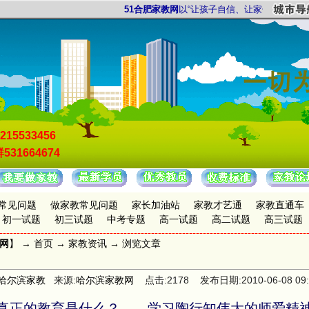
51合肥家教网
以“让孩子自信、让家长放心”为服务宗旨
215533456
531664674
常见问题
做家教常见问题
家长加油站
家教才艺通
家教直通车
初一试题
初三试题
中考专题
高一试题
高二试题
高三试题
教网
】 →
首页
→
家教资讯
→ 浏览文章
哈尔滨家教
来源:
哈尔滨家教网
点击:2178 发布日期:2010-06-08 09:5
真正的教育是什么？——学习陶行知伟大的师爱精