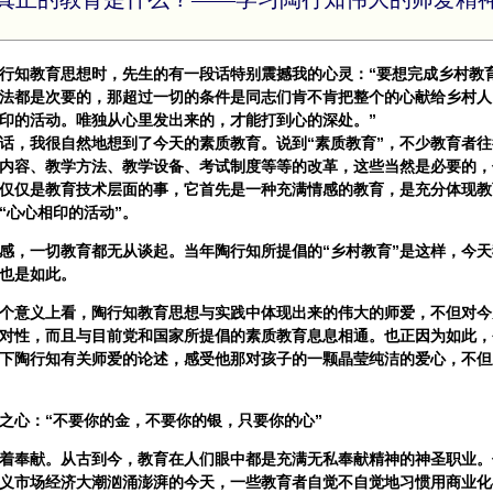
行知教育思想时，先生的有一段话特别震撼我的心灵：“要想完成乡村教
法都是次要的，那超过一切的条件是同志们肯不肯把整个的心献给乡村人
印的活动。唯独从心里发出来的，才能打到心的深处。”
，我很自然地想到了今天的素质教育。说到“素质教育”，不少教育者往
内容、教学方法、教学设备、考试制度等等的改革，这些当然是必要的，
仅仅是教育技术层面的事，它首先是一种充满情感的教育，是充分体现教
“心心相印的活动”。
，一切教育都无从谈起。当年陶行知所提倡的“乡村教育”是这样，今天
”也是如此。
意义上看，陶行知教育思想与实践中体现出来的伟大的师爱，不但对今
对性，而且与目前党和国家所提倡的素质教育息息相通。也正因为如此，
下陶行知有关师爱的论述，感受他那对孩子的一颗晶莹纯洁的爱心，不但
心：“不要你的金，不要你的银，只要你的心”
奉献。从古到今，教育在人们眼中都是充满无私奉献精神的神圣职业。
义市场经济大潮汹涌澎湃的今天，一些教育者自觉不自觉地习惯用商业化