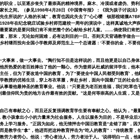
的职业，以至逐步丧失了最崇高的精神境界。麻木、冷漠或者虚伪、势利
家长之间。（参见1998年4月28日《中国青年报》：《我为孩子讨说法
先生所说的“人格的长城”，教育也因此失去了“心心嘤 钡那楦绪攘Α?BR
28年在纪念晓庄试验乡村师范建校一周年的演说中，这样真诚地大声疾
最要紧的是要问我们肯不肯把整个的心献给乡村儿童。……倘使我们肯把
童，那末，无论如何困难，必有达到目的一日。否则天天背诵教学做合一
乡村继而投向全国小学教师及师范生上一个总请愿：‘不要你的金，不要
大事来，做一大事去。”陶行知不但是这样说的，而且他更是以自己身体
他所热爱的老百姓捧出了他的一颗心。作为曾师从杜威的留洋学生，他本
主任，但为了要改造中国的教育，为了“要使全中国人民都受到教育’，他
学教授的优裕生活，穿上布衣草履，奔赴乡村，面向中国最广泛的社会生
从事着他最神圣的教育事业。他说：“只要是为老百姓造福，我们吃草也
到最信仰民为贵的地方去作最有效的贡献。”这是何等崇高的人生观，又
己有奉献之心，而且还反复强调教育学生要有奉献之心。他认为，“最
’，教小孩拿出小小的力量来为社会服务。人生以服务为目的，不是毕业后
务上学习服务。”正因为如此，他无情抨击中国旧教育是“走错了路”，因
”而是教学生“拿”，他进而把这种教育抨击为“吃人的教育”：“传统教育，
教劳力者劳心。他说：‘劳心者治人，劳力者治于人。’说得明白一点，他