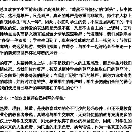
欢在学生面前表现出“高深莫测”、“凛然不可侵犯”的“派头”，从中
其实，这不是尊严，只是威严。真正的尊严是敬重而非敬畏。师生在人格
自视比学生“高人一等”。因此，我们对学生的爱，不应是居高临下的“平
朋友的爱。这种爱的表达既是无微不至，又是不由自主的：上课时，面对
性地点点头而是充满真诚感激之情地深深鞠躬；气温骤降，我们感到寒冷
“多穿一件衣服”；学生生日到了，班主任笑眯眯地送上一张贺卡；节假
邀约）去远足郊游、去登山探险；在课余，与学生一起评论甚至争论一下
平的前景或世界杯足球赛的风云……
尊严，从某种意义上讲，并不是我们个人的主观感受，而是学生对我们
情依恋。当我们故作尊严，甚至以牺牲学生的尊严来换取自已的尊严时，
只会向我们投来冷漠的眼光；当我们“无视”自己的尊严，而努力追求高
的感情，并随时注意维护、尊重学生的尊严时，学生会把他们全部的爱心
我们便把自己尊严的丰碑建在了学生的心中！
心：“创造出值得自己崇拜的学生”
爱、理解、尊重，是使教育成功的必不可少的起码条件，但还不是教育
业心的教育者来说，真诚地与学生交朋友，无疑能使他的教育充满更多的
仅止于与学生交朋友，则无异于放弃了自己的神圣使命。因此，对学生的
的未来的人生负责，为民族的未来负责。换句话说，作为一名真正的教育