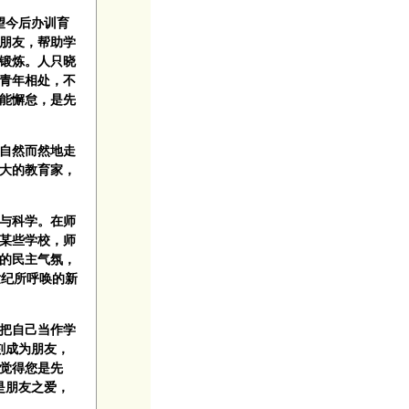
望今后办训育
朋友，帮助学
相锻炼。人只晓
青年相处，不
能懈怠，是先
自然而然地走
大的教育家，
与科学。在师
在某些学校，师
讨的民主气氛，
世纪所呼唤的新
把自己当作学
刻成为朋友，
觉得您是先
是朋友之爱，