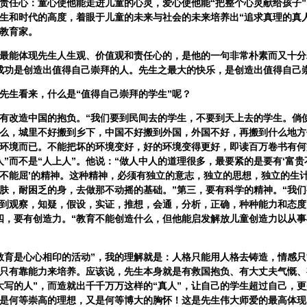
责任心：童心使他能走进儿童的心灵，爱心使他能“把整个心灵献给孩子
生和时代的高度，着眼于儿童的未来与社会的未来培养出“追求真理的真
教育家。
能体现先生人生观、价值观和责任心的，是他的一句非常朴素而又十分
成功是创造出值得自己崇拜的人。先生之最大的快乐，是创造出值得自己
生看来，什么是“值得自己崇拜的学生”呢？
改造中国的抱负。“我们要到民间去的学生，不要到天上去的学生。倘
么，城里不好搬到乡下，中国不好搬到外国，外国不好，再搬到什么地方
环境而已。不能把坏的环境变好，好的环境变得更好，即读百万卷书有何
人”而不是“人上人”。他说：“做人中人的道理很多，最要紧的是要有‘富
不能屈’的精神。这种精神，必须有独立的意志，独立的思想，独立的生
肤，耐困乏的身，去做那不动摇的基础。”第三，要有科学的精神。“我
到观察，知疑，假设，实证，推想，会通，分析，正确，种种能力和态度
四，要有创造力。“教育不能创造什么，但他能启发解放儿童创造力以从
育是心心相印的活动”，我的理解就是：人格只能用人格去铸造，情感只
只有靠能力来培养。应该说，先生本身就是有救国抱负、有大丈夫气慨、
大写的人”，而造就出千千万万这样的“真人”，让自己的学生超过自己，
是何等崇高的理想，又是何等博大的胸怀！这是先生伟大师爱的最高体现