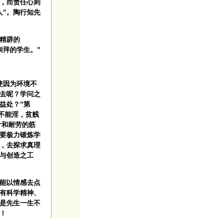
”，而责任心则
人”。陶行知先
精辟的
崇拜的学生。”
使因为环境不
去呢？学问之
益处？”第
贵不能淫，贫贱
计和耐劳的筋
们要极力锻炼学
，去探求真理
事与创造之工
能以情感去点
有科学精神、
更是先生一生不
！