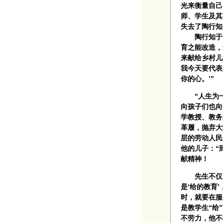
光来衡量自己
师、学生及其
失去了陶行知
陶行知于19
育之能改造，
来献给乡村儿
我今天要代表
你的心。’”
“人生为一
向孩子们也向
学教授、教务
革履，抛弃大
层的劳动人民
他的儿子：“
献精神！
先生不仅自
是‘给的教育
时，就要在服
是教学生“给
不劳力，他不