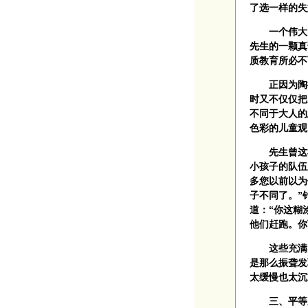
了选一样的失
一个伟大的
先生的一颗真
质教育所必不
正因为陶行
时又不仅仅把
不同于大人的
色彩的儿童观
先生曾这样
小孩子的队伍
多您以前以为
子不同了。”
道：“你这糊
他们赶跑。你
这些充满感
是那么振聋发
太缓慢也太沉
三、平等之