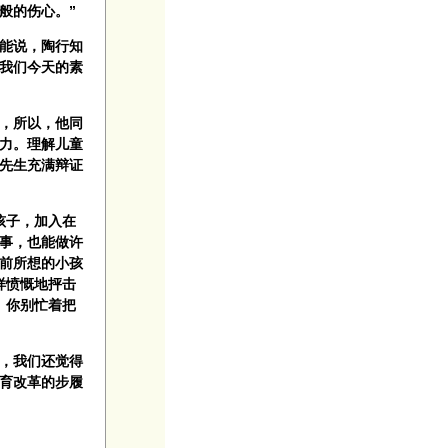
般的伤心。”
能说，陶行知
我们今天的素
，所以，他同
力。理解儿童
先生充满辩证
孩子，加入在
事，也能做许
前所想的小孩
样愤慨地抨击
。你别忙着把
，我们还觉得
育改革的步履