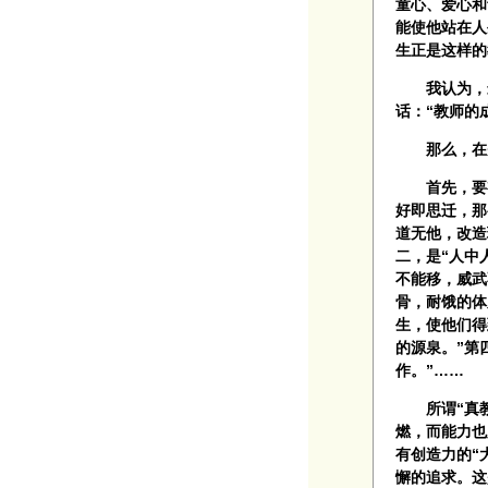
童心、爱心和
能使他站在人
生正是这样的
我认为，最
话：“教师的
那么，在先
首先，要有
好即思迁，那
道无他，改造
二，是“人中
不能移，威武
骨，耐饿的体
生，使他们得
的源泉。”第
作。”……
所谓“真教
燃，而能力也
有创造力的“
懈的追求。这