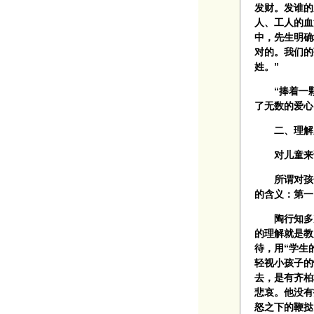
发财。发谁的
人、工人的血
中，先生明确
对的。我们的
姓。”
“捧着一颗
了无数的爱心
二、理解之
对儿童来讲
所谓对孩子
的含义：第一
陶行知多次告
的理解就是教
待，用“学生
轻视小孩子的
去，是有齐柏
悲哀。他没有
怒之下的鞭挞