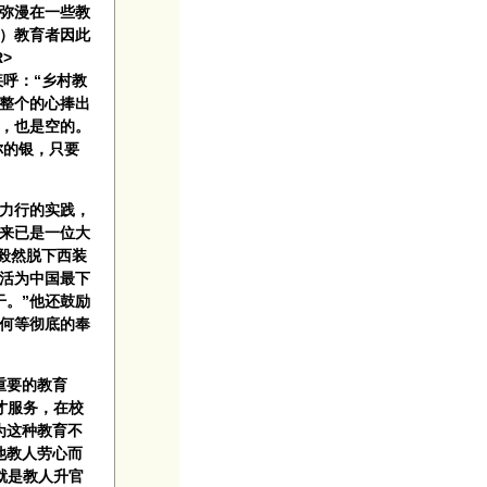
弥漫在一些教
》）教育者因此
>
呼：“乡村教
整个的心捧出
，也是空的。
你的银，只要
力行的实践，
来已是一位大
毅然脱下西装
活为中国最下
干。”他还鼓励
是何等彻底的奉
重要的教育
才服务，在校
为这种教育不
他教人劳心而
就是教人升官