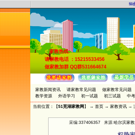
51合
家教热线:
请家教电话
：15215533456
做家教加群
QQ群531664674
家教新闻资讯
请家教常见问题
做家教常见问题
教学资源
外语学习
初一试题
初三试题
中
当前位置：【
51芜湖家教网
】 →
首页
→
家教资讯
→ 
采编:
337406357
来源:
哈尔滨家教
权势