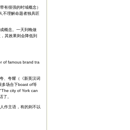
带有很强的时域概念）
少人不理解命题者独具匠
成概念。一天到晚做
 次，其效果则会降低到
er of famous brand tra
自夸、夸耀（《新英汉词
合下boast of等
city of York can
说大话了。
人作主语，有的则不以