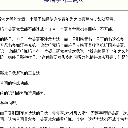
成法之类的文章、小册子曾经使许多青年为之欣喜莫名，如获至宝。
吗？英语究竟能不能速成？任何一个语言学家都会回答：不可能。
的路子。但是，学英语要注意方法，靠一天到晚背书，天下的书这么多，
习题书多如汙牛充栋，你做得完吗？靠起早带晚开着收音机听国外英语广
识，你能听得懂吗？有一位硕士研究生曾对我说：“我连续原了七年之久
阶，始终是那种样子。”这种靠硬着头皮练习听力的精神确实可嘉，但是
那就是我所说的三点法：
单词的特殊功能。
组的识别能力和运用能力。
各种句型。
由于受到测评表达法的干扰，常常喜欢“对号入座”，即逐字理解英语，这
词、认为单词量愈多，英语就愈能看得懂。其实，这些方法都不成其为方