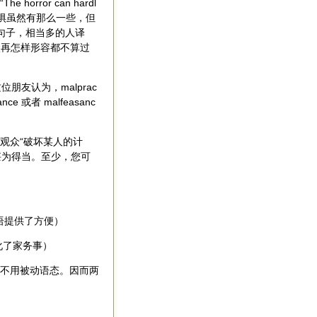
or can hardl
，恐惧虽然有那么一些，但
" 等句子，相当多的人译
状再怎样形容都不算过
朋友认为，malprac
或者 malfeasanc
观众“破坏某人的计
，方法甚为得当。至少，您可
机为学习外语提供了方便）
的出现简化了家务事）
几乎不用被动语态。因而两