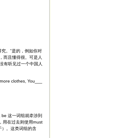
究。”是的，例如你对
都能听懂，而且懂得很。可是人
来没有听见过一个中国人
lothes, You___
st be 这一词组就牵涉到
，用在过去则使用must
恐怕不至于）。这类词组的含