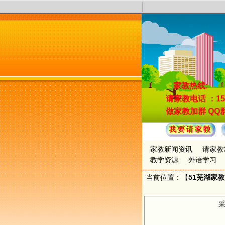
家教热线:
请家教电话
：15
做家教加群
QQ群
家教新闻资讯
请家教
教学资源
外语学习
当前位置：【
51芜湖家
采