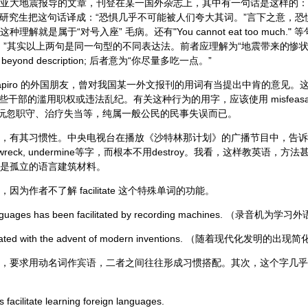
地震报导的文章，刊登在某一国外杂志上，其中有一句话是这样的：“The horr
ted." 有些研究生把这句话译成：“恐惧几乎不可能被人们夸大其词。”言下之意
解就是属于“对号入座” 毛病。还有"You cannot eat too much.
。”其实以上两句是同一句型的不同表达法。前者应理解为“地震带来的惨
is beyond description; 后者意为“你尽量多吃一点。”
Shapiro 的外国朋友，曾对我国某一外文报刊的用词有当提出中肯的意见。这位
某些干部的滥用职权或违法乱纪。有关这种行为的用字，应该使用 misfeasance 
ice 仅指玩忽职守、治疗失当等，纯属一般公民的民事失误而已。
，有其习惯性。中央电视台在播放《沙特林那计划》的广播节目中，告诉
n, wreck, undermine等字，而根本不用destroy。我看，这样教英语
是孤立的语言建筑材料。
为作者不了解 facilitate 这个特殊单词的功能。
n languages has been facilitated by recording machines. （录音
acilitated with the advent of modern inventions. （随着现代化发明
te 这个字，要求用动名词作宾语，二者之间往往形成习惯搭配。其次，这个字
facilitate learning foreign languages.