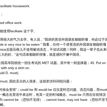
acilitate housework.
：
ted office work.
facilitate 这个字。
用很大的气力去学。有人说，“我讲的英语外国朋友都能听懂，何必过于讲
ple is very nice to be eaten." 我看，任何一个讲英语的外国朋友
nice后面压根儿不使用被动语态，不信试试瞧！同样，我这一辈子也从
大大的好。”这句话谁都能听得懂，就是感到不像中国语。
高等院校统一招生考试的 MET 试题。其中有一则选择题：45. Put on more c
with only a shirt on.
ould D. must)
ust, 因此丢分的人很多。这就牵涉到词组问题：
有时候会变得”；could be 和 would be 仅仅是时态问题、语态问题，而mu
一概念在英语中表达时，有其一定的时域概念。must be 只用在目前情况
 cannot be （恐怕不见得），cannot have, may not have （
范畴。