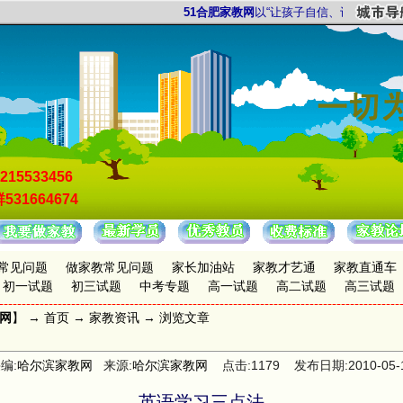
51合肥家教网
以“让孩子自信、让家长放心”为
215533456
531664674
常见问题
做家教常见问题
家长加油站
家教才艺通
家教直通车
初一试题
初三试题
中考专题
高一试题
高二试题
高三试题
教网
】 →
首页
→
家教资讯
→ 浏览文章
编:
哈尔滨家教网
来源:
哈尔滨家教网
点击:1179 发布日期:2010-05-
英语学习三点法