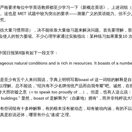
严格要求每位中学英语教师都至少学习一下《新概念英语》。上述词组（
。这也是 MET 试题中较为突出的要求——测量广义的英语能力。但不
究。
括大量习惯用语），决不能依靠大量做习题来解决问题。首先要理解，形
的多项选择会使人的智力萎缩。不少心理学家通过实验指出：某种练习如果重复10
英文中国日报第8版有如下一段文字：
geous natural conditions and is rich in resources. It boasts of a numb
是至少有五个人来问我说，字典上明明写着boast of 这一词组的解释是
以理解。总不能说，“绍兴有不少名牌传统产品而自我夸耀”吧。诚然，在很多场
夸大而吹嘘之意（= to speak too proudly of …）。但是，也有人这么说：“The 
istoric buildings." 显然，boast of 是解释为“（自豪地）拥有”，而并非纯粹
有些词组有十多种解释，有的根本没有被动态，却有被动内涵，有的不以
真是欲说还休，哪里有什么“速成”之理。