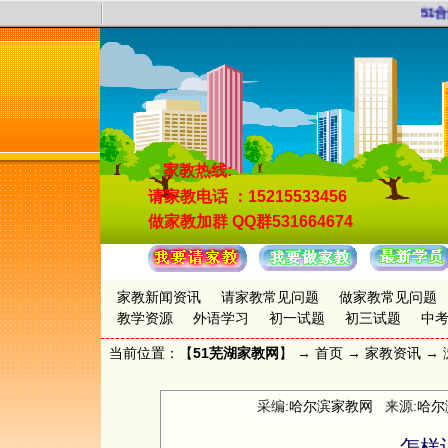
51合
家教热线:
请家教电话
：15215533456
做家教加群
QQ群531664674
家教新闻资讯
请家教常见问题
做家教常见问题
教学资源
外语学习
初一试题
初三试题
中
当前位置：【
51芜湖家教网
】 →
首页
→
家教资讯
→ 
采编:
哈尔滨家教网
来源:
哈尔
怎样