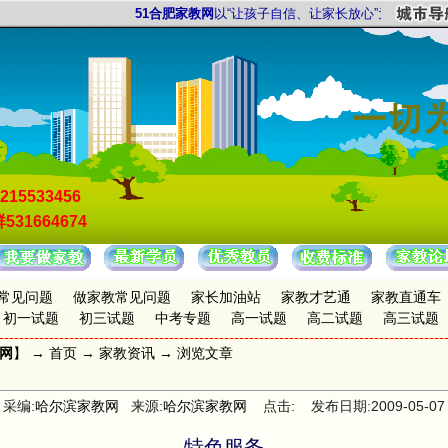
51合肥家教网
以“让孩子自信、让家长放心”为服务宗旨，以
215533456
531664674
常见问题
做家教常见问题
家长加油站
家教才艺通
家教直通车
初一试题
初三试题
中考专题
高一试题
高二试题
高三试题
教网
】 →
首页
→
家教资讯
→ 浏览文章
采编:
哈尔滨家教网
来源:
哈尔滨家教网
点击: 发布日期:2009-05-07
特色服务