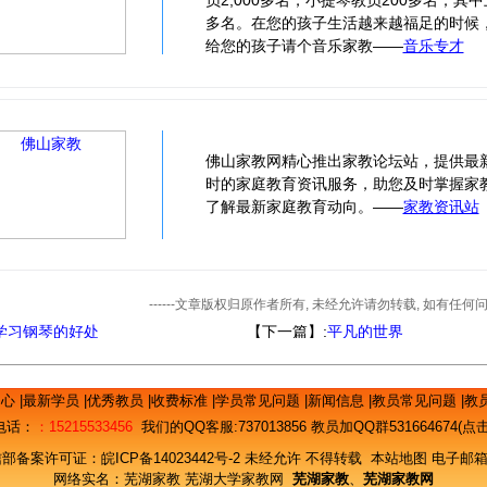
员2,000多名，小提琴教员200多名；其中
多名。在您的孩子生活越来越福足的时候
给您的孩子请个音乐家教——
音乐专才
佛山家教网精心推出家教论坛站，提供最
时的家庭教育资讯服务，助您及时掌握家
了解最新家庭教育动向。——
家教资讯站
------文章版权归原作者所有, 未经允许请勿转载, 如有任
学习钢琴的好处
【下一篇】:
平凡的世界
中心
|
最新学员
|
优秀教员
|
收费标准
|
学员常见问题
|
新闻信息
|
教员常见问题
|
教
电话：
：15215533456
我们的QQ客服:
737013856
教员加QQ群531664674(
信部备案许可证：
皖ICP备14023442号-2
未经允许 不得转载
本站地图
电子邮箱
网络实名：
芜湖家教
芜湖大学家教网
芜湖家教
、
芜湖家教网