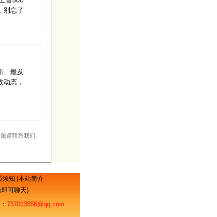
上音500
，别忘了
新、最及
教动态，
何问题请联系我们。
员须知
|
本站简介
点击即可聊天)
：
737013856@qq.com