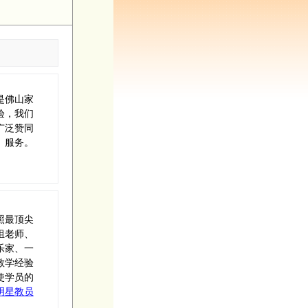
是佛山家
验，我们
广泛赞同
）服务。
照最顶尖
组老师、
乐家、一
教学经验
使学员的
明星教员