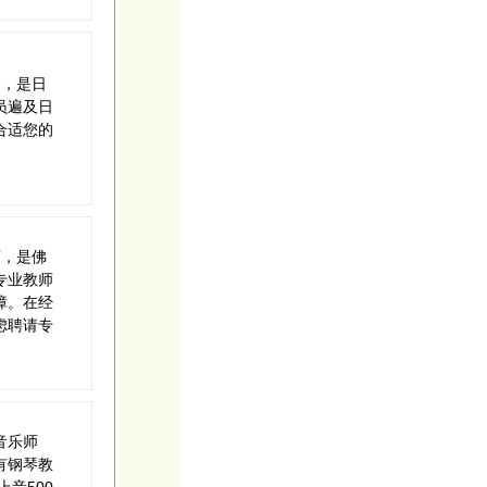
资，是日
员遍及日
合适您的
师，是佛
专业教师
障。在经
虑聘请专
音乐师
有钢琴教