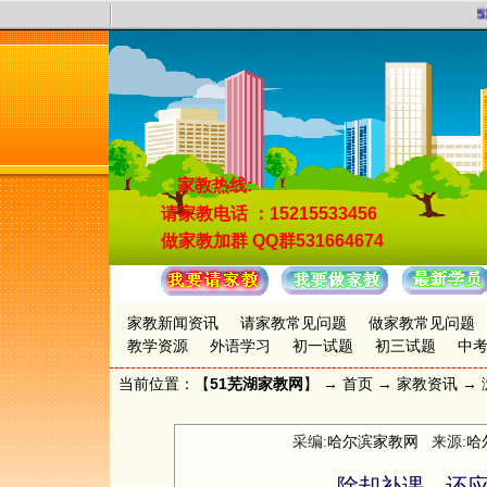
5
家教热线:
请家教电话
：15215533456
做家教加群
QQ群531664674
家教新闻资讯
请家教常见问题
做家教常见问题
教学资源
外语学习
初一试题
初三试题
中
当前位置：【
51芜湖家教网
】 →
首页
→
家教资讯
→ 
采编:
哈尔滨家教网
来源:
哈
除却补课，还