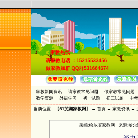
家教热线:
请家教电话
：15215533456
做家教加群
QQ群531664674
家教新闻资讯
请家教常见问题
做家教常见问题
教学资源
外语学习
初一试题
初三试题
中
当前位置：【
51芜湖家教网
】 →
首页
→
家教资讯
→ 
采编:
哈尔滨家教网
来源:
哈尔
谈中