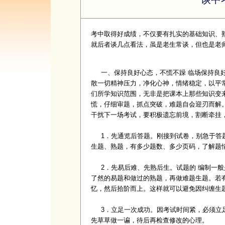
考中取得好成绩，不仅要有扎实的基础知识、
就后者谈几点看法，虽是老生常谈，但也是老
一、保持良好心态，不慌不躁 临场保持良好
散一切精神压力，净化心神，情绪稳定，以平
们所学知识范围，无非是把课本上那些知识变
慌，仔细审题，抓点突破，难题自会迎刃而解
干扰下一场考试，要积极遗忘前境，割断牵挂
1．先通览后答题。刚接到试卷，别急于答题
生题、熟题，有多少题数、多少页码，了解题
2．先易后难、先熟后生。试题的 编制一般
了然的易题和做过的熟题，再做难题生题。若有
忆，然后拾阶而上。这样就可以避免因纠缠生
3．立足一次成功。因考试时间紧，必须立足
先草草做一谝，待后再检查修改的心理。