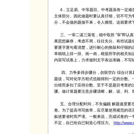
4．立足易、中等题目。中考题虽有一定难度，
主体部分。因此做题时要认真仔细，切不可为
分，不会做的题做不来，令人痛惜。这就要求“
三、一审二谋三落笔，稳中取胜 “审”即认
果思想麻痹，考虑不周，往往失分。有些试题
要逐字逐句看清楚，进行耐心的推敲和仔细的品
草稿纸上排一排、画一画，根据所学的相关知识
内容写试卷上，力求做到文字表达准确，不写
四、力争多得步骤分，勿留空白 综合计算题
题设，写对化学方程式也能得到一定的分数。
出错而多扣了应得分数。至于不是题目考查的
骤。做计算题要注意步骤清晰，解、设、列、
五、合理分配时间，不失偏颇 解题速度要尽
卷。为了提高书写效率，应尽量使用规范的语言
叙述要省时而严谨。一般来说，完成试卷的一
不定，自已给自已制造心理压力。
http://www.