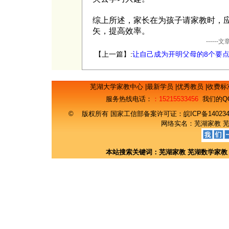
综上所述，家长在为孩子请家教时，
矢，提高效率。
----
【上一篇】:
让自己成为开明父母的8个要
芜湖大学家教中心
|
最新学员
|
优秀教员
|
收费标
服务热线电话：
：15215533456
我们的Q
© 版权所有 国家工信部备案许可证：
皖ICP备14023
网络实名：
芜湖家教
本站搜索关键词：
芜湖家教
芜湖数学家教