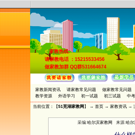
家教热线:
请家教电话
：15215533456
做家教加群
QQ群531664674
家教新闻资讯
请家教常见问题
做家教常见问题
教学资源
外语学习
初一试题
初三试题
中
当前位置：【
51芜湖家教网
】 →
首页
→
家教资讯
→ 
采编:
哈尔滨家教网
来源:
哈尔
什么样