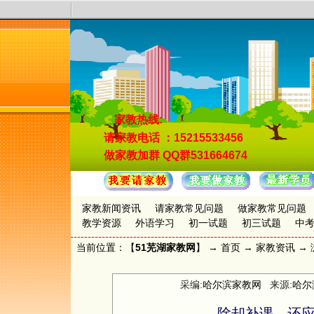
家教热线:
请家教电话
：15215533456
做家教加群
QQ群531664674
家教新闻资讯
请家教常见问题
做家教常见问题
教学资源
外语学习
初一试题
初三试题
中
当前位置：【
51芜湖家教网
】 →
首页
→
家教资讯
→ 
采编:
哈尔滨家教网
来源:
哈尔
除却补课，还