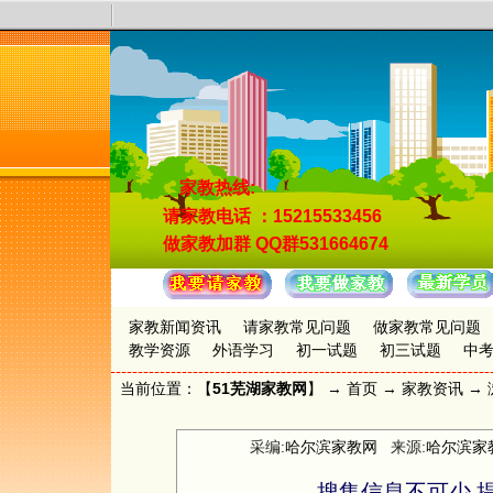
家教热线:
请家教电话
：15215533456
做家教加群
QQ群531664674
家教新闻资讯
请家教常见问题
做家教常见问题
教学资源
外语学习
初一试题
初三试题
中
当前位置：【
51芜湖家教网
】 →
首页
→
家教资讯
→ 
采编:
哈尔滨家教网
来源:
哈尔滨家
搜集信息不可少 