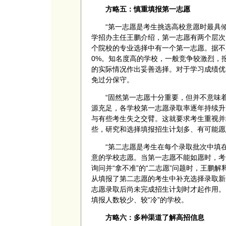
方略五：慎重填报第一志愿
“第一志愿是考生挑选高校意愿时最具
学招办主任王鹏介绍，第一志愿有两个层次
个院校的专业选择中有一个第一志愿。据不
0%。知名度高的学校，一般竞争较激烈，
的实际情况作出妥善选择。对于学习成绩优
免过分保守。
“固然第一志愿十分重要，但并不意味
源充足，各学校第一志愿录取率逐年持续升
与有些考生失之交臂。这就要求考生重视并
些，研究和选择填报招生计划多、有可能愿
“第二志愿是考生在每个录取批次中填
意的学校志愿。当第一志愿不能如愿时，考
询问并“拿不准”的“二志愿”问题时，王鹏
从填报了第二志愿的考生中补充选择录取新
志愿录取后尚未完成招生计划时才起作用。
填报人数较少、较“冷”的学校。
方略六：多种渠道了解高招信息