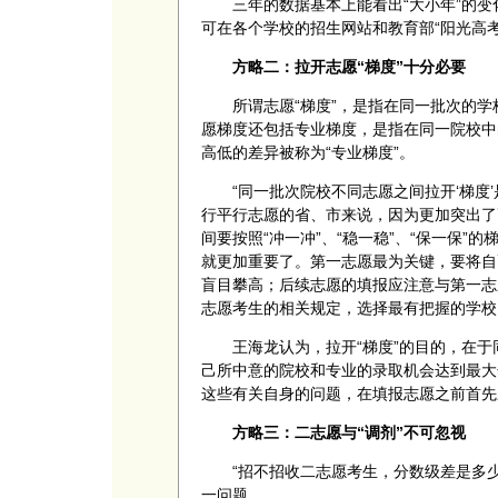
三年的数据基本上能看出“大小年”的变
可在各个学校的招生网站和教育部“阳光高
方略二：拉开志愿“梯度”十分必要
所谓志愿“梯度”，是指在同一批次的
愿梯度还包括专业梯度，是指在同一院校中
高低的差异被称为“专业梯度”。
“同一批次院校不同志愿之间拉开‘梯度
行平行志愿的省、市来说，因为更加突出了
间要按照“冲一冲”、“稳一稳”、“保一保
就更加重要了。第一志愿最为关键，要将自
盲目攀高；后续志愿的填报应注意与第一志
志愿考生的相关规定，选择最有把握的学校
王海龙认为，拉开“梯度”的目的，在
己所中意的院校和专业的录取机会达到最大
这些有关自身的问题，在填报志愿之前首先
方略三：二志愿与“调剂”不可忽视
“招不招收二志愿考生，分数级差是多
一问题。