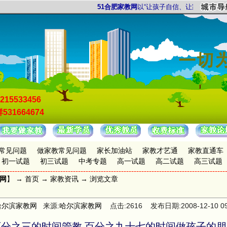
51合肥家教网
以“让孩子自信、让家长放心”为
215533456
531664674
常见问题
做家教常见问题
家长加油站
家教才艺通
家教直通车
初一试题
初三试题
中考专题
高一试题
高二试题
高三试题
教网
】 →
首页
→
家教资讯
→ 浏览文章
哈尔滨家教网
来源:
哈尔滨家教网
点击:2616 发布日期:2008-12-10 09:
百分之三的时间管教 百分之九十七的时间做孩子的朋