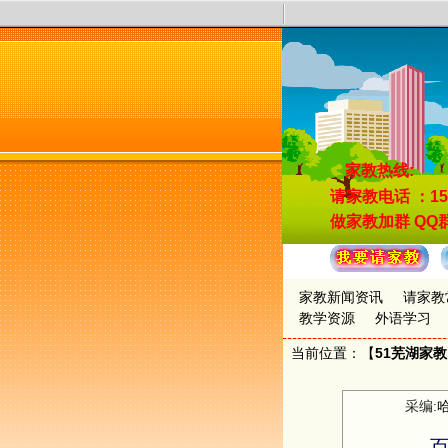
家教热线:
请家教电话
：15
做家教加群
QQ群
家教新闻资讯
请家教
教学资源
外语学习
当前位置：【
51芜湖家
采编: