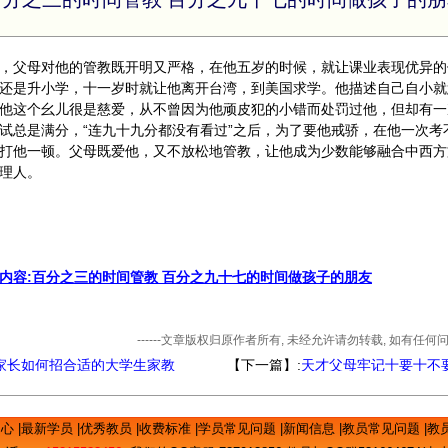
，父母对他的管教既开明又严格，在他五岁的时候，就让课业表现优异的
还是升小学，十一岁时就让他离开台湾，到美国求学。他描述自己自小就
他这个幺儿很是慈爱，从不曾因为他顽皮犯的小错而处罚过他，但却有一
试总是满分，“连九十九分都没有看过”之后，为了要他戒骄，在他一次考
打他一顿。父母既爱他，又不放松地管教，让他成为少数能够融合中西方
理人。
内容:百分之三的时间管教 百分之九十七的时间做孩子的朋友
------文章版权归原作者所有, 未经允许请勿转载, 如有任
家长如何招合适的大学生家教
【下一篇】:
天才父母牢记十要十不
中心
|
最新学员
|
优秀教员
|
收费标准
|
学员常见问题
|
新闻信息
|
教员常见问题
|
教