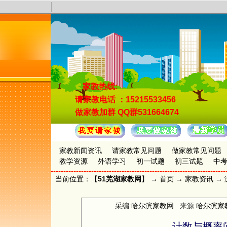
家教热线:
请家教电话
：15215533456
做家教加群
QQ群531664674
家教新闻资讯
请家教常见问题
做家教常见问题
教学资源
外语学习
初一试题
初三试题
中
当前位置：【
51芜湖家教网
】 →
首页
→
家教资讯
→ 
采编:
哈尔滨家教网
来源:
哈尔滨家
计数与概率