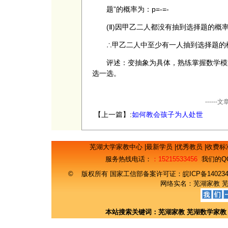
题”的概率为：p=-=-
(Ⅱ)因甲乙二人都没有抽到选择题的概率
∴甲乙二人中至少有一人抽到选择题的概率为：
评述：变抽象为具体，熟练掌握数学模型(
选一选。
----
【上一篇】:
如何教会孩子为人处世
芜湖大学家教中心
|
最新学员
|
优秀教员
|
收费标
服务热线电话：
：15215533456
我们的Q
© 版权所有 国家工信部备案许可证：
皖ICP备14023
网络实名：
芜湖家教
本站搜索关键词：
芜湖家教
芜湖数学家教