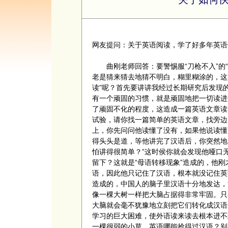
网友提问：关于英语阅读，学了好多年英语
曲刚老师回答：要警惕服“刀枪不入”的“
老是猜来猜去地猜不明白，糊里糊涂的，这
读”呢？首先要讲讲我经过长期研究后发现
有一个顽固的习惯，就是顽固地把一切读进
了顽固不化的程度，这造成一篇英语文章读
试验，请你找一篇简单的英语文章，找旁边
上，你先问问他读懂了没有，如果他说读懂
得头头是道，等他讲完了汉语后，你突然地
怕讲得很简单？”这时侯你就会发现他哑口
留下？这就是“母语转移现象”造成的，他
语，因此他只记住了汉语，根本就没记住英
造成的，中国人的脑子里汉语十分地发达，
像一棵大树一样把大脑占据得非常牢固。只
大脑就会毫不犹豫地立刻把它们转化成汉语
学习的巨大困难，使外语读来读去根本进不
一棵很弱的小草，英语哪能抢得过汉语？别