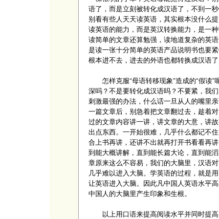
语了，而是立刻被转化成汉语了，不到一秒
别看有些人天天读英语，其实根本没什么提高
读英语的能力，而是英汉转换能力，是一种“
读简单的文章还算勉强，读地道复杂的英语
是读一张十分简单的英语产品说明书也要紧
根本进不去，进去的外语也都转换成汉语了
怎样克服“母语转移现象”造成的“假读”
深吗？不是要转化成汉语吗？不要紧，我们
刺激最强的办法，什么话一旦从人的嘴里亲
一篇文章后，别急着把文章翻过去，趁着对
过的文章内容讲一讲，讲文章的大意，讲故
出点东西。一开始很难，几乎什么都记不住
合上书再讲，还讲不出就再打开书看看再讲
到能大概讲解，直到能长篇大论，直到能滔
章原来这么不容易，我们的大脑里，汉语对
几乎难以进入大脑。学英语的过程，就是用
让英语进入大脑。因此凡中国人英语水平高
中国人的大脑里产生印象和生根。
以上用口语来提高阅读水平并同时提高口