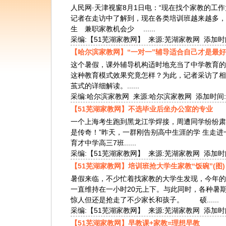
人民网·天津视窗8月1日电：“现在找个家教的工
记者在走访中了解到，现在各类培训班越来越多
生 兼职家教机会少 ......
采编:【51芜湖家教网】 来源:芜湖家教网 添加时间:201
【哈尔滨家教网】“一对一”辅导适合自己才是最好
这个暑假，课外辅导机构适时地充当了中学教育的
这种教育模式效果究竟怎样？为此，记者采访了相
茧式的详细解读。......
采编:哈尔滨家教网 来源:哈尔滨家教网 添加时间:2010-
【51芜湖家教网】不选毕业后坐办公室的专业
一个上海考生跑到黑龙江学焊接，周遭同学纷纷肃
是传奇！”昨天，一群刚告别高中生涯的学 生走
育才中学高三7班......
采编:【51芜湖家教网】 来源:芜湖家教网 添加时间:201
【51芜湖家教网】培训班抢大学生家教“饭碗”(图)
暑假来临，不少忙着找家教的大学生发现，今年的
一直维持在一小时20元上下。与此同时，各种暑
惊人但还是抢走了不少家长和孩子。 硕......
采编:【51芜湖家教网】 来源:芜湖家教网 添加时间:201
【51芜湖家教网】早教课+家教=理想早教