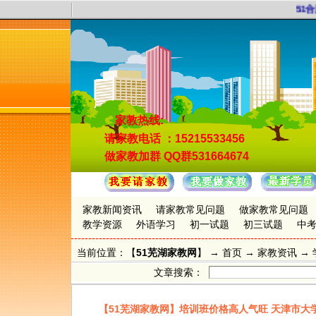
51合
家教热线:
请家教电话
：15215533456
做家教加群
QQ群531664674
家教新闻资讯
请家教常见问题
做家教常见问题
教学资源
外语学习
初一试题
初三试题
中
当前位置：【
51芜湖家教网
】 →
首页
→
家教资讯
→ 
文章搜索：
【51芜湖家教网】培训班价格高人气旺 天津市大