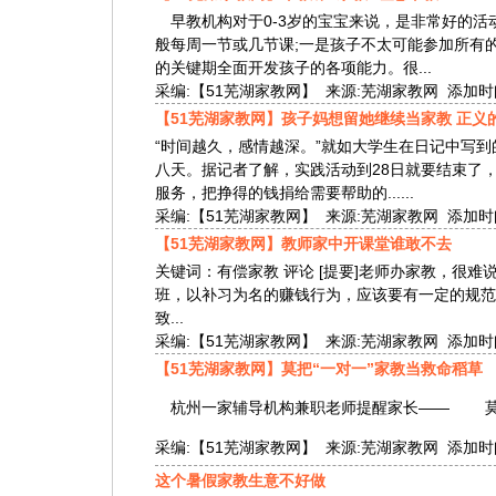
早教机构对于0-3岁的宝宝来说，是非常好的活
般每周一节或几节课;一是孩子不太可能参加所有
的关键期全面开发孩子的各项能力。很...
采编:【51芜湖家教网】 来源:芜湖家教网 添加时间:201
【51芜湖家教网】孩子妈想留她继续当家教 正义
“时间越久，感情越深。”就如大学生在日记中写
八天。据记者了解，实践活动到28日就要结束了
服务，把挣得的钱捐给需要帮助的......
采编:【51芜湖家教网】 来源:芜湖家教网 添加时间:201
【51芜湖家教网】教师家中开课堂谁敢不去
关键词：有偿家教 评论 [提要]老师办家教，很
班，以补习为名的赚钱行为，应该要有一定的规
致...
采编:【51芜湖家教网】 来源:芜湖家教网 添加时间:201
【51芜湖家教网】莫把“一对一”家教当救命稻草
杭州一家辅导机构兼职老师提醒家长—— 莫把
采编:【51芜湖家教网】 来源:芜湖家教网 添加时间:201
这个暑假家教生意不好做