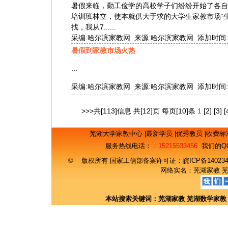
暑假来临，勤工俭学的高校学子们纷纷开始了各自
培训班林立，使本就供大于求的大学生家教市场“生
找，我从7......
采编:哈尔滨家教网 来源:哈尔滨家教网 添加时间:2010-
暑假到家教市场火热
...
采编:哈尔滨家教网 来源:哈尔滨家教网 添加时间:2010-
>>>共[113]信息 共[12]页 每页[10]条
1
[2]
[3]
[
芜湖大学家教中心
|
最新学员
|
优秀教员
|
收费标
服务热线电话：
：15215533456
我们的Q
© 版权所有 国家工信部备案许可证：
皖ICP备14023
网络实名：
芜湖家教
本站搜索关键词：
芜湖家教
芜湖数学家教