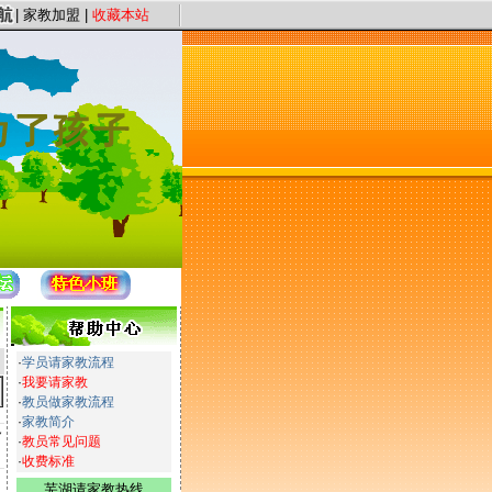
认证、星级评定”保证教员质量，以“系统化、高质量、快节奏”为服务理念，提供 芜
|
家教加盟
|
收藏本站
·
学员请家教流程
·
我要请家教
·
教员做家教流程
·
家教简介
合
·
教员常见问题
·
收费标准
芜湖请家教热线