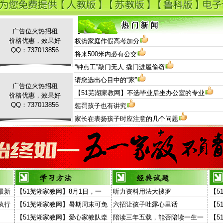
广告位火热招租
价格优惠，效果好
权势家庭作假高考加分
QQ：737013856
将来500米内必有公交
“钟点工”敲门无人 撬门进屋偷窃
请您选出心目中的“家”
广告位火热招租
【51芜湖家教网】不选毕业后坐办公室的专业
价格优惠，效果好
QQ：737013856
惩罚孩子也有讲究
家长在表扬孩子时应注意的几个问题
最新
【51芜湖家教网】8月1日，一
听力资料用法大搜罗
【5
场“家教”演讲面向家长和孩子开
家教
执行
【51芜湖家教网】暑期周末可免
六招让孩子吐露心里话
【5
放
费去听“家教大讲堂”
【51芜湖家教网】爱心家教队牵
陪读三年五载，能否陪读一生一
【5