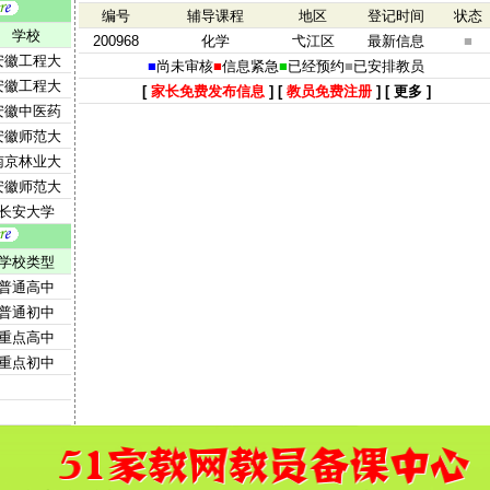
编号
辅导课程
地区
登记时间
状态
学校
200968
化学
弋江区
最新信息
■
安徽工程大
■
尚未审核
■
信息紧急
■
已经预约
■
已安排教员
安徽工程大
[
家长免费发布信息
] [
教员免费注册
] [
更多
]
安徽中医药
安徽师范大
南京林业大
安徽师范大
长安大学
学校类型
普通高中
普通初中
重点高中
重点初中