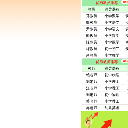
优秀教员推荐
教员
辅导课程
郑教员
小学数学
郑教员
小学语文
尹教员
小学语文
赖教员
小学数学
陈教员
小学数学
梅教员
初一初二
余教员
小学数学
优秀教师推荐
教师
辅导课程
赖老师
初中物理
刘老师
小学理工
江老师
小学理工
刘老师
初中物理
关老师
小学理工
冉老师
幼儿英语