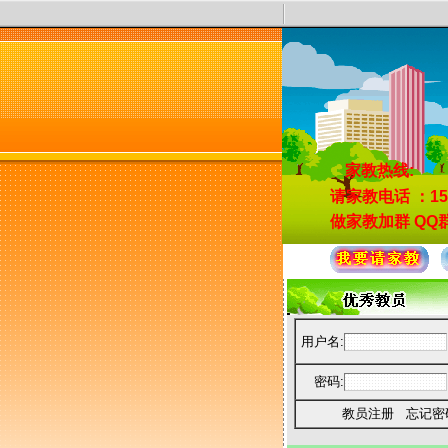
家教热线:
请家教电话
：15
做家教加群
QQ群
用户名:
密码:
教员注册
忘记密