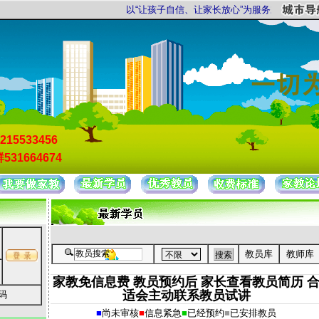
以“让孩子自信、让家长放心”为服务宗旨，以“证件
215533456
531664674
教员库
教师库
家教免信息费 教员预约后 家长查看教员简历 
适会主动联系教员试讲
码
■
尚未审核
■
信息紧急
■
已经预约
■
已安排教员