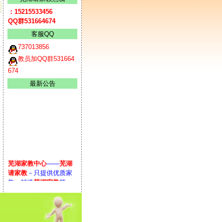
：15215533456
QQ群531664674
客服QQ
737013856
教员加QQ群531664
674
最新公告
芜湖家教中心
——
芜湖
请家教
－只提供优质家
教。打造
芜湖家教
第一
品牌；
请家教：18055365
643
工作时间：9：00—19：