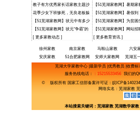
出感人故事 “小老师”讲1
教子有方优秀家长话家教主题沙
【51芜湖家教网】暑期家
事
龙
大学生有些灰心
花季少女下班惨死，无良老板躲
【51芜湖家教网】暑假到
猫猫，天理何在？国法何在？
【51芜湖家教网】状元中有多少
【51芜湖家教网】为贫困
来自农村
事 财大预录生自荐当免费
【51芜湖家教网】状元“争霸”的
【51芜湖家教网】网站招
意义
期工主流找工渠道 50%
[
更多家教动态
]
[
更多教育资讯
]
徐州家教
南京家教
马鞍山家教
六安
安庆家教
51合肥家教网
安师大家教网
芜湖五
网
芜湖大学家教中心
|
最新学员
|
优秀教员
|
收费标
服务热线电话：
：15215533456
我们的Q
© 版权所有 国家工信部备案许可证：
皖ICP备14023
网络实名：
芜湖家教
本站搜索关键词：
芜湖家教
芜湖数学家教