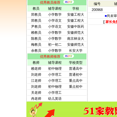
优秀教员推荐
编号
教员
辅导课程
学校
200968
郑教员
小学数学
安徽工程大
■
尚未审
郑教员
小学语文
安徽工程大
[
家长免
尹教员
小学语文
安徽中医药
赖教员
小学数学
安徽师范大
陈教员
小学数学
南京林业大
梅教员
初一初二
安徽师范大
余教员
小学数学
长安大学
优秀教师推荐
教师
辅导课程
学校类型
赖老师
初中物理
普通高中
刘老师
小学理工
普通初中
江老师
小学理工
重点高中
刘老师
初中物理
重点初中
关老师
小学理工
冉老师
幼儿英语